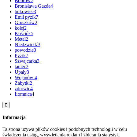
Bobrów
2
Bronisława Gazda
4
bukowiec
3
Emil pyzik
7
Gruszków
2
kolej
2
Kościół
5
Metal
2
Niedzwiedź
3
powodzie
3
Pyzik
7
Szwajcarka
3
taniec
2
Upały
3
Wojanów
4
Zabytki
2
zdrowie
4
Łomnica
4
Informacja
Ta strona używa plików cookies i podobnych technologii w celu
świadczenia usług, wyświetlania reklam i zbierania statystyk.