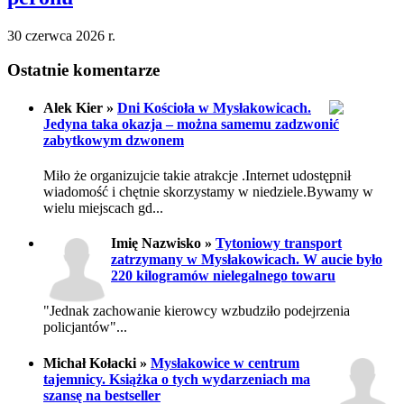
30 czerwca 2026 r.
Ostatnie komentarze
Alek Kier »
Dni Kościoła w Mysłakowicach.
Jedyna taka okazja – można samemu zadzwonić
zabytkowym dzwonem
Miło że organizujcie takie atrakcje .Internet udostępnił
wiadomość i chętnie skorzystamy w niedziele.Bywamy w
wielu miejscach gd...
Imię Nazwisko »
Tytoniowy transport
zatrzymany w Mysłakowicach. W aucie było
220 kilogramów nielegalnego towaru
"Jednak zachowanie kierowcy wzbudziło podejrzenia
policjantów"...
Michał Kołacki »
Mysłakowice w centrum
tajemnicy. Książka o tych wydarzeniach ma
szansę na bestseller