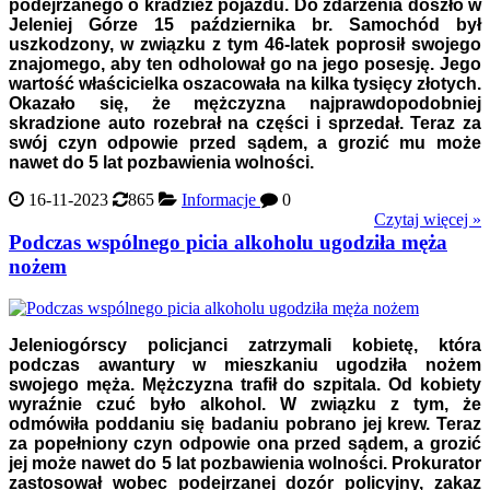
podejrzanego o kradzież pojazdu. Do zdarzenia doszło w
Jeleniej Górze 15 października br. Samochód był
uszkodzony, w związku z tym 46-latek poprosił swojego
znajomego, aby ten odholował go na jego posesję. Jego
wartość właścicielka oszacowała na kilka tysięcy złotych.
Okazało się, że mężczyzna najprawdopodobniej
skradzione auto rozebrał na części i sprzedał. Teraz za
swój czyn odpowie przed sądem, a grozić mu może
nawet do 5 lat pozbawienia wolności.
16-11-2023
865
Informacje
0
Czytaj więcej »
Podczas wspólnego picia alkoholu ugodziła męża
nożem
Jeleniogórscy policjanci zatrzymali kobietę, która
podczas awantury w mieszkaniu ugodziła nożem
swojego męża. Mężczyzna trafił do szpitala. Od kobiety
wyraźnie czuć było alkohol. W związku z tym, że
odmówiła poddaniu się badaniu pobrano jej krew. Teraz
za popełniony czyn odpowie ona przed sądem, a grozić
jej może nawet do 5 lat pozbawienia wolności. Prokurator
zastosował wobec podejrzanej dozór policyjny, zakaz