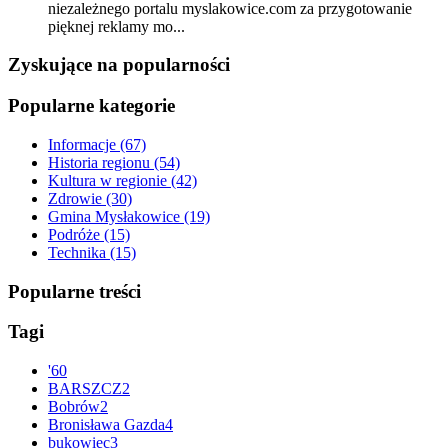
niezależnego portalu myslakowice.com za przygotowanie
pięknej reklamy mo...
Zyskujące na popularności
Popularne kategorie
Informacje
(67)
Historia regionu
(54)
Kultura w regionie
(42)
Zdrowie
(30)
Gmina Mysłakowice
(19)
Podróże
(15)
Technika
(15)
Popularne treści
Tagi
'
60
BARSZCZ
2
Bobrów
2
Bronisława Gazda
4
bukowiec
3