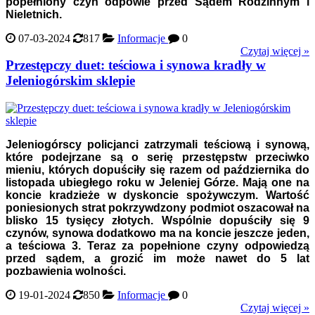
popełniony czyn odpowie przed Sądem Rodzinnym i
Nieletnich.
07-03-2024
817
Informacje
0
Czytaj więcej »
Przestępczy duet: teściowa i synowa kradły w
Jeleniogórskim sklepie
Jeleniogórscy policjanci zatrzymali teściową i synową,
które podejrzane są o serię przestępstw przeciwko
mieniu, których dopuściły się razem od października do
listopada ubiegłego roku w Jeleniej Górze. Mają one na
koncie kradzieże w dyskoncie spożywczym. Wartość
poniesionych strat pokrzywdzony podmiot oszacował na
blisko 15 tysięcy złotych. Wspólnie dopuściły się 9
czynów, synowa dodatkowo ma na koncie jeszcze jeden,
a teściowa 3. Teraz za popełnione czyny odpowiedzą
przed sądem, a grozić im może nawet do 5 lat
pozbawienia wolności.
19-01-2024
850
Informacje
0
Czytaj więcej »