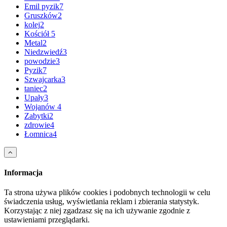
Emil pyzik
7
Gruszków
2
kolej
2
Kościół
5
Metal
2
Niedzwiedź
3
powodzie
3
Pyzik
7
Szwajcarka
3
taniec
2
Upały
3
Wojanów
4
Zabytki
2
zdrowie
4
Łomnica
4
Informacja
Ta strona używa plików cookies i podobnych technologii w celu
świadczenia usług, wyświetlania reklam i zbierania statystyk.
Korzystając z niej zgadzasz się na ich używanie zgodnie z
ustawieniami przeglądarki.