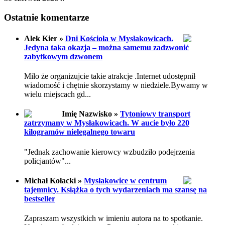
Ostatnie komentarze
Alek Kier »
Dni Kościoła w Mysłakowicach.
Jedyna taka okazja – można samemu zadzwonić
zabytkowym dzwonem
Miło że organizujcie takie atrakcje .Internet udostępnił
wiadomość i chętnie skorzystamy w niedziele.Bywamy w
wielu miejscach gd...
Imię Nazwisko »
Tytoniowy transport
zatrzymany w Mysłakowicach. W aucie było 220
kilogramów nielegalnego towaru
"Jednak zachowanie kierowcy wzbudziło podejrzenia
policjantów"...
Michał Kołacki »
Mysłakowice w centrum
tajemnicy. Książka o tych wydarzeniach ma szansę na
bestseller
Zapraszam wszystkich w imieniu autora na to spotkanie.