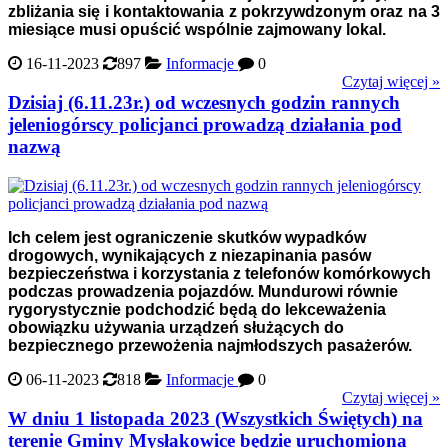
zbliżania się i kontaktowania z pokrzywdzonym oraz na 3
miesiące musi opuścić wspólnie zajmowany lokal.
16-11-2023
897
Informacje
0
Czytaj więcej »
Dzisiaj (6.11.23r.) od wczesnych godzin rannych
jeleniogórscy policjanci prowadzą działania pod
nazwą
Ich celem jest ograniczenie skutków wypadków
drogowych, wynikających z niezapinania pasów
bezpieczeństwa i korzystania z telefonów komórkowych
podczas prowadzenia pojazdów. Mundurowi równie
rygorystycznie podchodzić będą do lekceważenia
obowiązku używania urządzeń służących do
bezpiecznego przewożenia najmłodszych pasażerów.
06-11-2023
818
Informacje
0
Czytaj więcej »
W dniu 1 listopada 2023 (Wszystkich Świętych) na
terenie Gminy Mysłakowice będzie uruchomiona