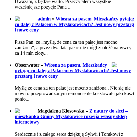
Uważam, z będzie warto. Przeczytałem wszystkie
wcześniejsze pozycje Pana ...
admin
»
Wiosna za pasem. Mieszkańcy pytają:
co dalej z Pałacem w Mysłakowicach? Jest nowy przetarg
i nowe ceny
Pisze Pan, że „myślę, że cena za ten pałac jest mocno
zaniżona”, a przez dwa lata pałac nie mógł znaleźć nabywcy
za 14 mln złoty...
Obserwator »
Wiosna za pasem. Mieszkańcy
pytają: co dalej z Pałacem w Mysłakowicach? Jest nowy
przetarg i nowe ceny
Myślę że cena za ten pałac jest mocno zaniżona . Nic się nie
mówi o przeprowadzonym remoncie ile kosztował i jaki koszt
ponio...
Magdalena Kłosowska »
Z natury do sieci –
mieszkanka Gminy Mysłakowice rozwija własny sklep
internetowy
Serdecznie i z całego serca dziękuję Sylwii i Tomkowi z