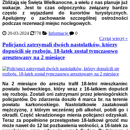
Zbliżają się Święta Wielkanocne, a wielu z nas planuje już
wakacje. Jest to czas odpoczynku związany bardzo
często z wyjazdami do kurortów turystycznych.
Apelujemy o zachowanie szczególnej ostrożności
podczas rezerwacji miejsc noclegowych.
20-03-2024
778
Informacje
0
Czytaj więcej »
Policjanci zatrzymali dwóch nastolatków, którzy
dopuścili się rozboju. 18-latek został tymczasowo
aresztowany na 2 miesiące
Na 2 miesiące do aresztu trafił 18-letni mieszkaniec
powiatu lwóweckiego, który wraz z 16-latkiem dopuścił
się rozboju. Zostali oni zatrzymani przez jeleniogórskich
policjantów. Do zdarzenia doszło 4 marca br. na terenie
powiatu karkonoskiego. Nastolatkowie zaatakowali
mężczyznę, z którym wcześniej pili alkohol, pobili go i
okradli. Część skradzionego mienia policjanci odzyskali.
Teraz za popełnione przestępstwo 18-latkowi grozić mu
może nawet do 12 lat pozbawienia wolności, a 16-latek za