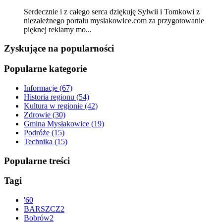
Serdecznie i z całego serca dziękuję Sylwii i Tomkowi z
niezależnego portalu myslakowice.com za przygotowanie
pięknej reklamy mo...
Zyskujące na popularności
Popularne kategorie
Informacje
(67)
Historia regionu
(54)
Kultura w regionie
(42)
Zdrowie
(30)
Gmina Mysłakowice
(19)
Podróże
(15)
Technika
(15)
Popularne treści
Tagi
'
60
BARSZCZ
2
Bobrów
2