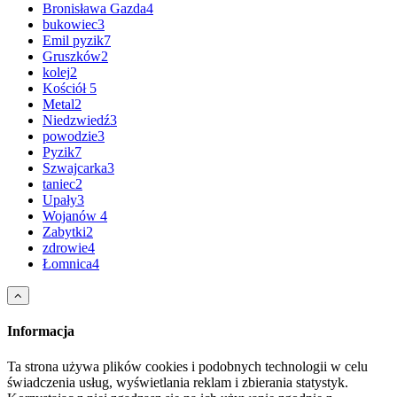
Bronisława Gazda
4
bukowiec
3
Emil pyzik
7
Gruszków
2
kolej
2
Kościół
5
Metal
2
Niedzwiedź
3
powodzie
3
Pyzik
7
Szwajcarka
3
taniec
2
Upały
3
Wojanów
4
Zabytki
2
zdrowie
4
Łomnica
4
Informacja
Ta strona używa plików cookies i podobnych technologii w celu
świadczenia usług, wyświetlania reklam i zbierania statystyk.