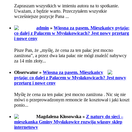
Zapraszam wszystkich w imieniu autora na to spotkanie.
Uważam, z będzie warto. Przeczytałem wszystkie
wcześniejsze pozycje Pana ...
admin
»
Wiosna za pasem. Mieszkańcy pytają:
co dalej z Pałacem w Mysłakowicach? Jest nowy przetarg
i nowe ceny
Pisze Pan, że „myślę, że cena za ten pałac jest mocno
zaniżona”, a przez dwa lata pałac nie mógł znaleźć nabywcy
za 14 mln złoty...
Obserwator »
Wiosna za pasem. Mieszkańcy
pytają: co dalej z Pałacem w Mysłakowicach? Jest nowy
przetarg i nowe ceny
Myślę że cena za ten pałac jest mocno zaniżona . Nic się nie
mówi o przeprowadzonym remoncie ile kosztował i jaki koszt
ponio...
Magdalena Kłosowska »
Z natury do sieci –
mieszkanka Gminy Mysłakowice rozwija własny sklep
internetowy