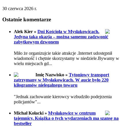
30 czerwca 2026 r.
Ostatnie komentarze
Alek Kier »
Dni Kościoła w Mysłakowicach.
Jedyna taka okazja – można samemu zadzwonić
zabytkowym dzwonem
Miło że organizujcie takie atrakcje .Internet udostępnił
wiadomość i chętnie skorzystamy w niedziele.Bywamy w
wielu miejscach gd...
Imię Nazwisko »
Tytoniowy transport
zatrzymany w Mysłakowicach. W aucie było 220
kilogramów nielegalnego towaru
"Jednak zachowanie kierowcy wzbudziło podejrzenia
policjantów"...
Michał Kołacki »
Mysłakowice w centrum
tajemnicy. Książka o tych wydarzeniach ma szansę na
bestseller