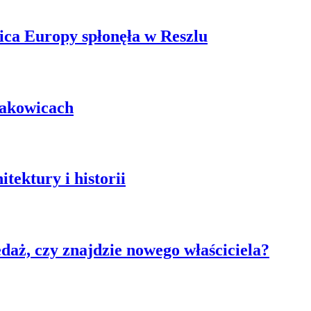
ica Europy spłonęła w Reszlu
łakowicach
tektury i historii
aż, czy znajdzie nowego właściciela?