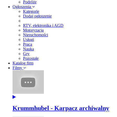
Podróże
Ogłoszenia
Kategorie
Dodaj ogłoszenie
RTV, elektronika i AGD
Motoryzacja
Nieruchomości
Usługi
Praca
Nauka
Gry
Pozostałe
Katalog firm
Filmy
Krummhubel - Karpacz archiwalny