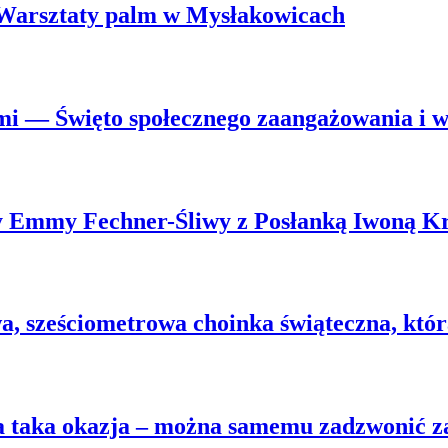
. Warsztaty palm w Mysłakowicach
mi — Święto społecznego zaangażowania i ws
wy Emmy Fechner-Śliwy z Posłanką Iwoną K
 sześciometrowa choinka świąteczna, która 
na taka okazja – można samemu zadzwonić