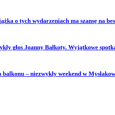
ążka o tych wydarzeniach ma szansę na best
zwykły głos Joanny Bałkoty. Wyjątkowe spot
go balkonu – niezwykły weekend w Mysłako