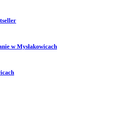
seller
kanie w Mysłakowicach
wicach