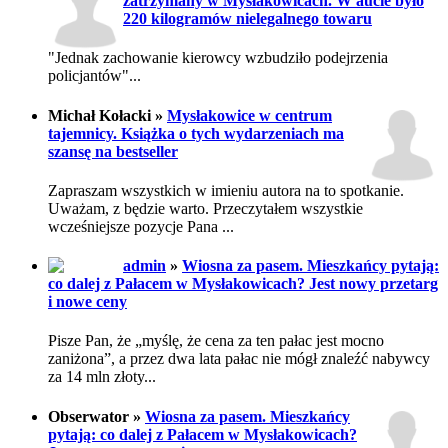
zatrzymany w Mysłakowicach. W aucie było
220 kilogramów nielegalnego towaru
"Jednak zachowanie kierowcy wzbudziło podejrzenia
policjantów"...
Michał Kołacki »
Mysłakowice w centrum
tajemnicy. Książka o tych wydarzeniach ma
szansę na bestseller
Zapraszam wszystkich w imieniu autora na to spotkanie.
Uważam, z będzie warto. Przeczytałem wszystkie
wcześniejsze pozycje Pana ...
admin
»
Wiosna za pasem. Mieszkańcy pytają:
co dalej z Pałacem w Mysłakowicach? Jest nowy przetarg
i nowe ceny
Pisze Pan, że „myślę, że cena za ten pałac jest mocno
zaniżona”, a przez dwa lata pałac nie mógł znaleźć nabywcy
za 14 mln złoty...
Obserwator »
Wiosna za pasem. Mieszkańcy
pytają: co dalej z Pałacem w Mysłakowicach?