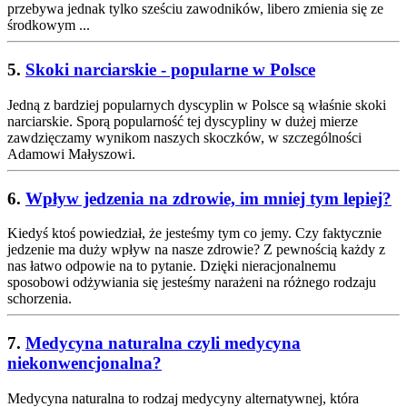
przebywa jednak tylko sześciu zawodników, libero zmienia się ze
środkowym ...
5.
Skoki narciarskie - popularne w Polsce
Jedną z bardziej popularnych dyscyplin w Polsce są właśnie skoki
narciarskie. Sporą popularność tej dyscypliny w dużej mierze
zawdzięczamy wynikom naszych skoczków, w szczególności
Adamowi Małyszowi.
6.
Wpływ jedzenia na zdrowie, im mniej tym lepiej?
Kiedyś ktoś powiedział, że jesteśmy tym co jemy. Czy faktycznie
jedzenie ma duży wpływ na nasze zdrowie? Z pewnością każdy z
nas łatwo odpowie na to pytanie. Dzięki nieracjonalnemu
sposobowi odżywiania się jesteśmy narażeni na różnego rodzaju
schorzenia.
7.
Medycyna naturalna czyli medycyna
niekonwencjonalna?
Medycyna naturalna to rodzaj medycyny alternatywnej, która