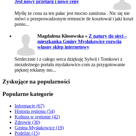
Jest nowy przetarg i nowe ceny
Myślę że cena za ten pałac jest mocno zaniżona . Nic się nie
mówi o przeprowadzonym remoncie ile kosztował i jaki koszt
ponio...
Magdalena Kłosowska »
Z natury do sieci –
mieszkanka Gminy Mysłakowice rozwija
własny sklep internetowy
Serdecznie i z całego serca dziękuję Sylwii i Tomkowi z
niezależnego portalu myslakowice.com za przygotowanie
pięknej reklamy mo...
Zyskujące na popularności
Popularne kategorie
Informacje
(67)
Historia regionu
(54)
Kultura w regionie
(42)
Zdrowie
(30)
Gmina Mysłakowice
(19)
Podróże
(15)