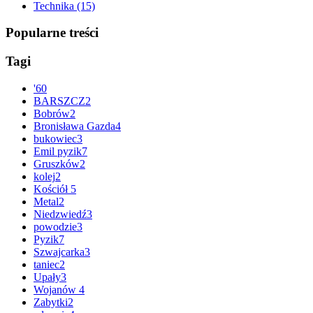
Technika
(15)
Popularne treści
Tagi
'
60
BARSZCZ
2
Bobrów
2
Bronisława Gazda
4
bukowiec
3
Emil pyzik
7
Gruszków
2
kolej
2
Kościół
5
Metal
2
Niedzwiedź
3
powodzie
3
Pyzik
7
Szwajcarka
3
taniec
2
Upały
3
Wojanów
4
Zabytki
2