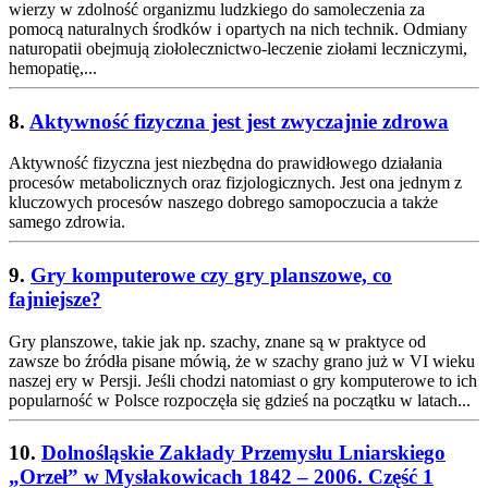
wierzy w zdolność organizmu ludzkiego do samoleczenia za
pomocą naturalnych środków i opartych na nich technik. Odmiany
naturopatii obejmują ziołolecznictwo-leczenie ziołami leczniczymi,
hemopatię,...
8.
Aktywność fizyczna jest jest zwyczajnie zdrowa
Aktywność fizyczna jest niezbędna do prawidłowego działania
procesów metabolicznych oraz fizjologicznych. Jest ona jednym z
kluczowych procesów naszego dobrego samopoczucia a także
samego zdrowia.
9.
Gry komputerowe czy gry planszowe, co
fajniejsze?
Gry planszowe, takie jak np. szachy, znane są w praktyce od
zawsze bo źródła pisane mówią, że w szachy grano już w VI wieku
naszej ery w Persji. Jeśli chodzi natomiast o gry komputerowe to ich
popularność w Polsce rozpoczęła się gdzieś na początku w latach...
10.
Dolnośląskie Zakłady Przemysłu Lniarskiego
„Orzeł” w Mysłakowicach 1842 – 2006. Część 1