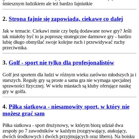
śmiesznym ludzikiem ale też bardzo fajniutkie
2.
Strona fajnie się zapowiada, ciekawe co dalej
Jak w temacie. Ciekawi mnie czy będą dodawane nowe gry? Jeśli
tak miałoby być to ja poproszę strategiczne darmowe gry - bardzo
lubię długo obmyślać swoje kolejne ruch i przewidywać ruchy
przeciwnika.
3.
Golf - sport nie tylko dla profesjonalistów
Golf jest sportem dla ludzi w różnym wieku zarówno młodszych ja i
starszych. Reguły gry są proste a sama gra nie wymaga specjalnej
sprawności fizycznej. W wielu miastach są kluby oferujące naukę
gry w golfa.
4.
Piłka siatkowa - niesamowity sport, w który nie
możesz grać sam
Piłka siatkowa - sport drużynowy, w którym biorą udział dwa
zespoły po 7 zawodników w każdym (rozgrywający, atakujący,
dwóch środkowych i dwóch przyjmujących oraz libero). Na boisku