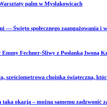
. Warsztaty palm w Mysłakowicach
mi — Święto społecznego zaangażowania i ws
wy Emmy Fechner-Śliwy z Posłanką Iwoną K
 sześciometrowa choinka świąteczna, która 
na taka okazja – można samemu zadzwonić