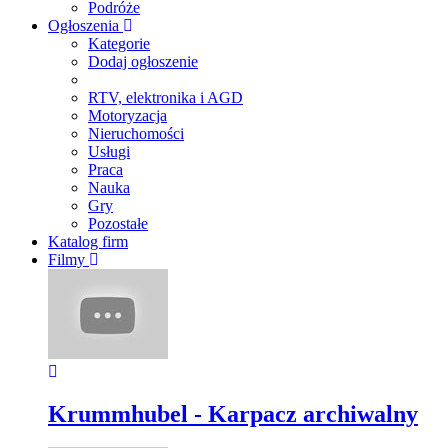
Podróże
Ogłoszenia
Kategorie
Dodaj ogłoszenie
RTV, elektronika i AGD
Motoryzacja
Nieruchomości
Usługi
Praca
Nauka
Gry
Pozostałe
Katalog firm
Filmy
Krummhubel - Karpacz archiwalny