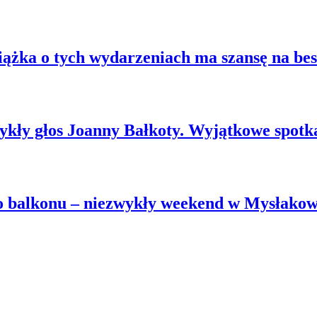
ążka o tych wydarzeniach ma szansę na best
zwykły głos Joanny Bałkoty. Wyjątkowe spot
go balkonu – niezwykły weekend w Mysłako