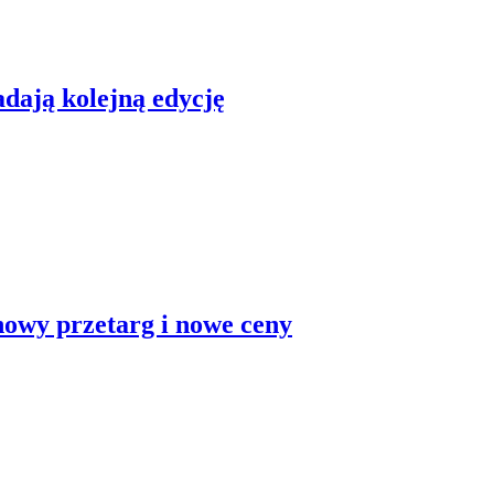
dają kolejną edycję
nowy przetarg i nowe ceny