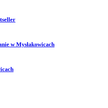
seller
kanie w Mysłakowicach
wicach