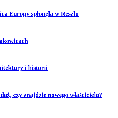
ica Europy spłonęła w Reszlu
łakowicach
tektury i historii
aż, czy znajdzie nowego właściciela?