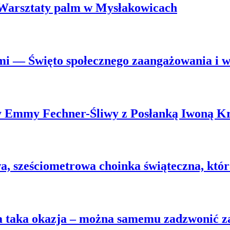
. Warsztaty palm w Mysłakowicach
mi — Święto społecznego zaangażowania i ws
wy Emmy Fechner-Śliwy z Posłanką Iwoną K
 sześciometrowa choinka świąteczna, która 
na taka okazja – można samemu zadzwonić