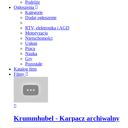
Podróże
Ogłoszenia
Kategorie
Dodaj ogłoszenie
RTV, elektronika i AGD
Motoryzacja
Nieruchomości
Usługi
Praca
Nauka
Gry
Pozostałe
Katalog firm
Filmy
Krummhubel - Karpacz archiwalny