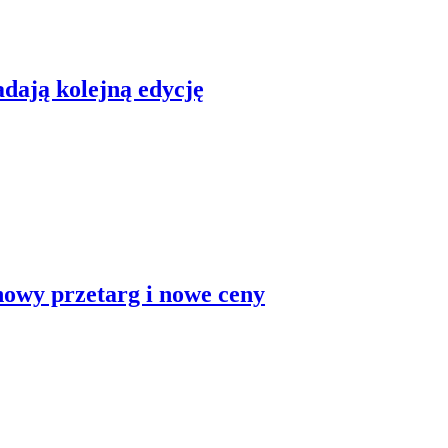
dają kolejną edycję
nowy przetarg i nowe ceny