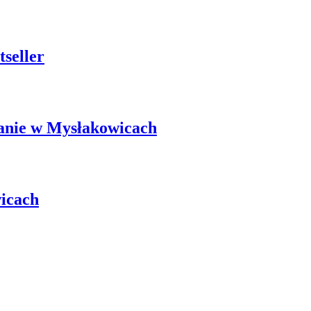
seller
kanie w Mysłakowicach
wicach