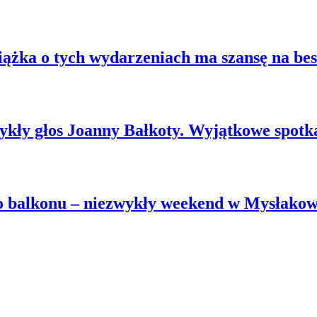
ążka o tych wydarzeniach ma szansę na best
zwykły głos Joanny Bałkoty. Wyjątkowe spot
go balkonu – niezwykły weekend w Mysłako