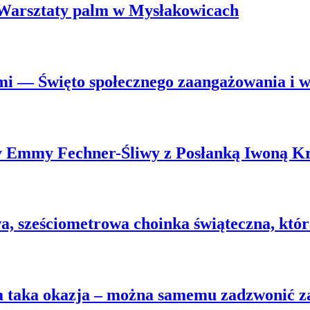
. Warsztaty palm w Mysłakowicach
mi — Święto społecznego zaangażowania i ws
wy Emmy Fechner-Śliwy z Posłanką Iwoną K
 sześciometrowa choinka świąteczna, która 
na taka okazja – można samemu zadzwonić