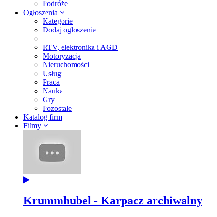
Podróże
Ogłoszenia
Kategorie
Dodaj ogłoszenie
RTV, elektronika i AGD
Motoryzacja
Nieruchomości
Usługi
Praca
Nauka
Gry
Pozostałe
Katalog firm
Filmy
Krummhubel - Karpacz archiwalny