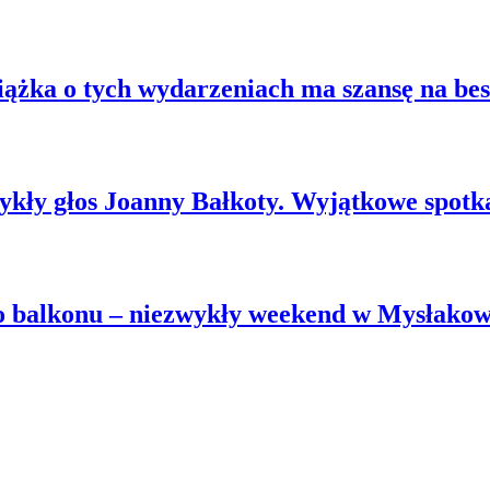
ążka o tych wydarzeniach ma szansę na best
zwykły głos Joanny Bałkoty. Wyjątkowe spot
go balkonu – niezwykły weekend w Mysłako