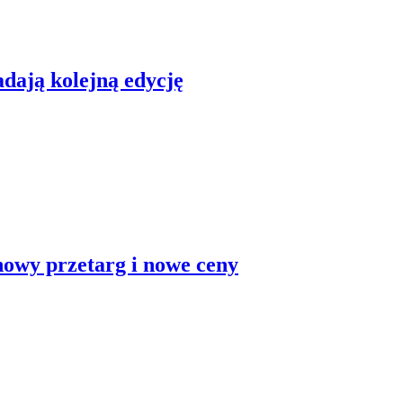
dają kolejną edycję
nowy przetarg i nowe ceny