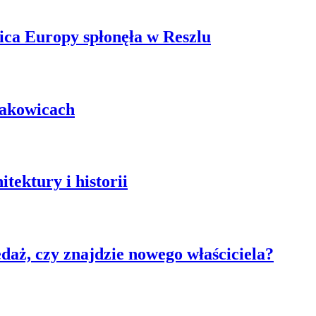
ica Europy spłonęła w Reszlu
łakowicach
tektury i historii
aż, czy znajdzie nowego właściciela?