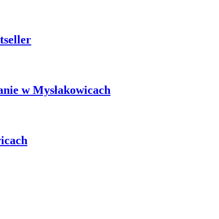
seller
kanie w Mysłakowicach
wicach