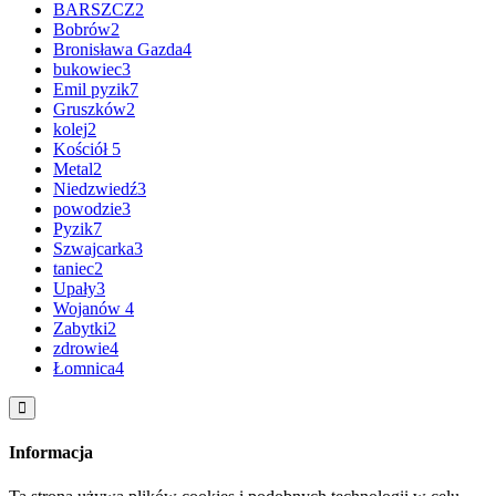
BARSZCZ
2
Bobrów
2
Bronisława Gazda
4
bukowiec
3
Emil pyzik
7
Gruszków
2
kolej
2
Kościół
5
Metal
2
Niedzwiedź
3
powodzie
3
Pyzik
7
Szwajcarka
3
taniec
2
Upały
3
Wojanów
4
Zabytki
2
zdrowie
4
Łomnica
4
Informacja