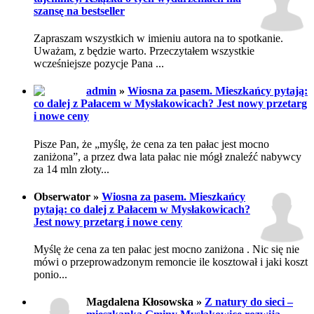
szansę na bestseller
Zapraszam wszystkich w imieniu autora na to spotkanie.
Uważam, z będzie warto. Przeczytałem wszystkie
wcześniejsze pozycje Pana ...
admin
»
Wiosna za pasem. Mieszkańcy pytają:
co dalej z Pałacem w Mysłakowicach? Jest nowy przetarg
i nowe ceny
Pisze Pan, że „myślę, że cena za ten pałac jest mocno
zaniżona”, a przez dwa lata pałac nie mógł znaleźć nabywcy
za 14 mln złoty...
Obserwator »
Wiosna za pasem. Mieszkańcy
pytają: co dalej z Pałacem w Mysłakowicach?
Jest nowy przetarg i nowe ceny
Myślę że cena za ten pałac jest mocno zaniżona . Nic się nie
mówi o przeprowadzonym remoncie ile kosztował i jaki koszt
ponio...
Magdalena Kłosowska »
Z natury do sieci –