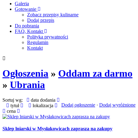
Galeria
Gotowanie
Zobacz przepisy kulinarne
Dodaj przepis
Do pobrania
FAQ, Kontakt
Polityka prywatności
Regulamin
Kontakt
Ogłoszenia
»
Oddam za darmo
»
Ubrania
Sortuj wg:
data dodania
Dodaj ogłoszenie
·
Dodaj wyróżnione
tytuł
lokalizacja
cena
Sklep lniarski w Mysłakowicach zaprasza na zakupy