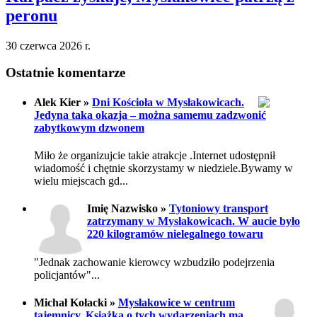
peronu
30 czerwca 2026 r.
Ostatnie komentarze
Alek Kier »
Dni Kościoła w Mysłakowicach.
Jedyna taka okazja – można samemu zadzwonić
zabytkowym dzwonem
Miło że organizujcie takie atrakcje .Internet udostępnił
wiadomość i chętnie skorzystamy w niedziele.Bywamy w
wielu miejscach gd...
Imię Nazwisko »
Tytoniowy transport
zatrzymany w Mysłakowicach. W aucie było
220 kilogramów nielegalnego towaru
"Jednak zachowanie kierowcy wzbudziło podejrzenia
policjantów"...
Michał Kołacki »
Mysłakowice w centrum
tajemnicy. Książka o tych wydarzeniach ma