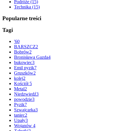
Podróże
(15)
Technika
(15)
Popularne treści
Tagi
'
60
BARSZCZ
2
Bobrów
2
Bronisława Gazda
4
bukowiec
3
Emil pyzik
7
Gruszków
2
kolej
2
Kościół
5
Metal
2
Niedzwiedź
3
powodzie
3
Pyzik
7
Szwajcarka
3
taniec
2
Upały
3
Wojanów
4
Zabytki
2