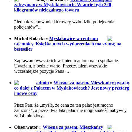
zatrzymany w Mysłakowicach. W aucie było 220
kilogramów nielegalnego towaru
"Jednak zachowanie kierowcy wzbudziło podejrzenia
policjantów"...
Michał Kołacki »
Mysłakowice w centrum
tajemnicy. Książka o tych wydarzeniach ma szansę na
bestseller
Zapraszam wszystkich w imieniu autora na to spotkanie.
Uważam, z będzie warto. Przeczytałem wszystkie
wcześniejsze pozycje Pana ...
admin
»
Wiosna za pasem. Mieszkańcy pytają:
co dalej z Pałacem w Mysłakowicach? Jest nowy przetarg
i nowe ceny
Pisze Pan, że „myślę, że cena za ten pałac jest mocno
zaniżona”, a przez dwa lata pałac nie mógł znaleźć nabywcy
za 14 mln złoty...
Obserwator »
Wiosna za pasem. Mieszkańcy