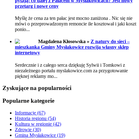
pytają: co dalej z Pałacem w Mysłakowicach? Jest nowy
przetarg i nowe ceny
Myślę że cena za ten pałac jest mocno zaniżona . Nic się nie
mówi o przeprowadzonym remoncie ile kosztował i jaki koszt
ponio...
Magdalena Kłosowska »
Z natury do sieci –
mieszkanka Gminy Mysłakowice rozwija własny sklep
internetowy
Serdecznie i z całego serca dziękuję Sylwii i Tomkowi z
niezależnego portalu myslakowice.com za przygotowanie
pięknej reklamy mo...
Zyskujące na popularności
Popularne kategorie
Informacje
(67)
Historia regionu
(54)
Kultura w regionie
(42)
Zdrowie
(30)
Gmina Mysłakowice
(19)