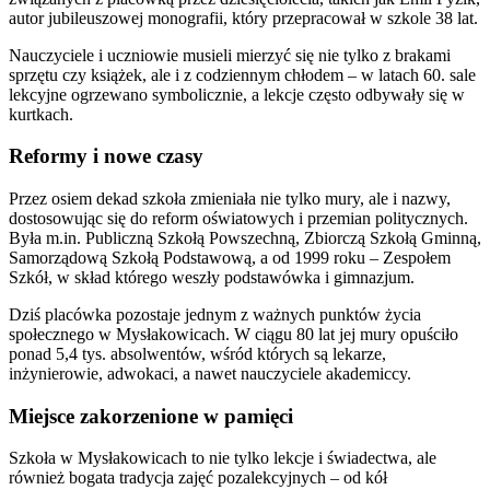
autor jubileuszowej monografii, który przepracował w szkole 38 lat.
Nauczyciele i uczniowie musieli mierzyć się nie tylko z brakami
sprzętu czy książek, ale i z codziennym chłodem – w latach 60. sale
lekcyjne ogrzewano symbolicznie, a lekcje często odbywały się w
kurtkach.
Reformy i nowe czasy
Przez osiem dekad szkoła zmieniała nie tylko mury, ale i nazwy,
dostosowując się do reform oświatowych i przemian politycznych.
Była m.in. Publiczną Szkołą Powszechną, Zbiorczą Szkołą Gminną,
Samorządową Szkołą Podstawową, a od 1999 roku – Zespołem
Szkół, w skład którego weszły podstawówka i gimnazjum.
Dziś placówka pozostaje jednym z ważnych punktów życia
społecznego w Mysłakowicach. W ciągu 80 lat jej mury opuściło
ponad 5,4 tys. absolwentów, wśród których są lekarze,
inżynierowie, adwokaci, a nawet nauczyciele akademiccy.
Miejsce zakorzenione w pamięci
Szkoła w Mysłakowicach to nie tylko lekcje i świadectwa, ale
również bogata tradycja zajęć pozalekcyjnych – od kół