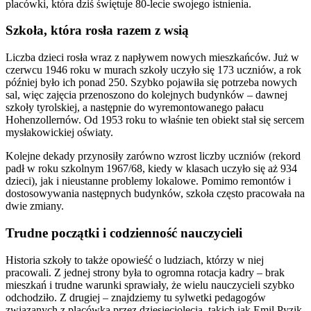
placówki, która dziś świętuje 80-lecie swojego istnienia.
Szkoła, która rosła razem z wsią
Liczba dzieci rosła wraz z napływem nowych mieszkańców. Już w
czerwcu 1946 roku w murach szkoły uczyło się 173 uczniów, a rok
później było ich ponad 250. Szybko pojawiła się potrzeba nowych
sal, więc zajęcia przenoszono do kolejnych budynków – dawnej
szkoły tyrolskiej, a następnie do wyremontowanego pałacu
Hohenzollernów. Od 1953 roku to właśnie ten obiekt stał się sercem
mysłakowickiej oświaty.
Kolejne dekady przynosiły zarówno wzrost liczby uczniów (rekord
padł w roku szkolnym 1967/68, kiedy w klasach uczyło się aż 934
dzieci), jak i nieustanne problemy lokalowe. Pomimo remontów i
dostosowywania następnych budynków, szkoła często pracowała na
dwie zmiany.
Trudne początki i codzienność nauczycieli
Historia szkoły to także opowieść o ludziach, którzy w niej
pracowali. Z jednej strony była to ogromna rotacja kadry – brak
mieszkań i trudne warunki sprawiały, że wielu nauczycieli szybko
odchodziło. Z drugiej – znajdziemy tu sylwetki pedagogów
związanych z placówką przez dziesięciolecia, takich jak Emil Pyzik,