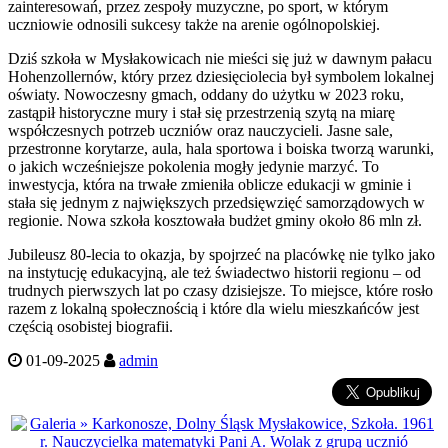
zainteresowań, przez zespoły muzyczne, po sport, w którym
uczniowie odnosili sukcesy także na arenie ogólnopolskiej.
Dziś szkoła w Mysłakowicach nie mieści się już w dawnym pałacu
Hohenzollernów, który przez dziesięciolecia był symbolem lokalnej
oświaty. Nowoczesny gmach, oddany do użytku w 2023 roku,
zastąpił historyczne mury i stał się przestrzenią szytą na miarę
współczesnych potrzeb uczniów oraz nauczycieli. Jasne sale,
przestronne korytarze, aula, hala sportowa i boiska tworzą warunki,
o jakich wcześniejsze pokolenia mogły jedynie marzyć. To
inwestycja, która na trwałe zmieniła oblicze edukacji w gminie i
stała się jednym z największych przedsięwzięć samorządowych w
regionie. Nowa szkoła kosztowała budżet gminy około 86 mln zł.
Jubileusz 80-lecia to okazja, by spojrzeć na placówkę nie tylko jako
na instytucję edukacyjną, ale też świadectwo historii regionu – od
trudnych pierwszych lat po czasy dzisiejsze. To miejsce, które rosło
razem z lokalną społecznością i które dla wielu mieszkańców jest
częścią osobistej biografii.
01-09-2025
admin