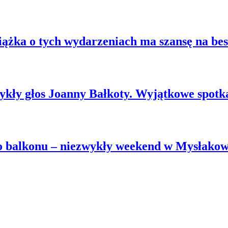
ążka o tych wydarzeniach ma szansę na best
zwykły głos Joanny Bałkoty. Wyjątkowe spot
go balkonu – niezwykły weekend w Mysłako