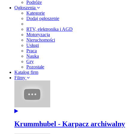
Podróże
Ogłoszenia
Kategorie
Dodaj ogłoszenie
RTV, elektronika i AGD
Motoryzacja
Nieruchomości
Usługi
Praca
Nauka
Gry
Pozostałe
Katalog firm
Filmy
Krummhubel - Karpacz archiwalny