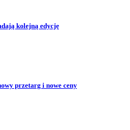
dają kolejną edycję
nowy przetarg i nowe ceny