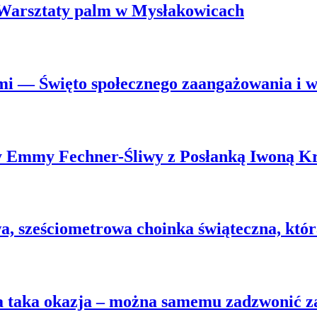
. Warsztaty palm w Mysłakowicach
mi — Święto społecznego zaangażowania i ws
wy Emmy Fechner-Śliwy z Posłanką Iwoną K
 sześciometrowa choinka świąteczna, która 
na taka okazja – można samemu zadzwonić