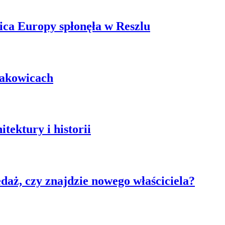
ica Europy spłonęła w Reszlu
łakowicach
tektury i historii
aż, czy znajdzie nowego właściciela?