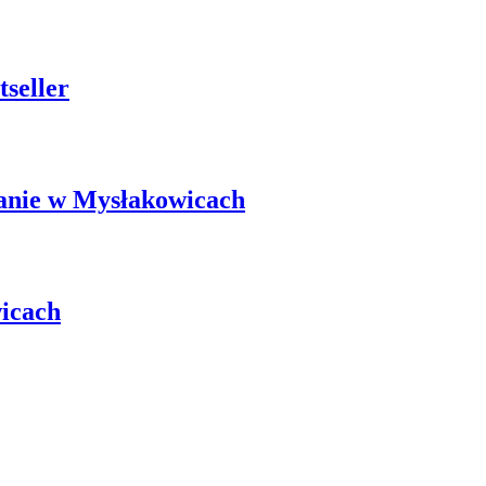
seller
kanie w Mysłakowicach
wicach