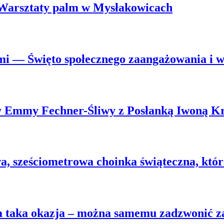
. Warsztaty palm w Mysłakowicach
mi — Święto społecznego zaangażowania i ws
wy Emmy Fechner-Śliwy z Posłanką Iwoną K
 sześciometrowa choinka świąteczna, która 
na taka okazja – można samemu zadzwonić