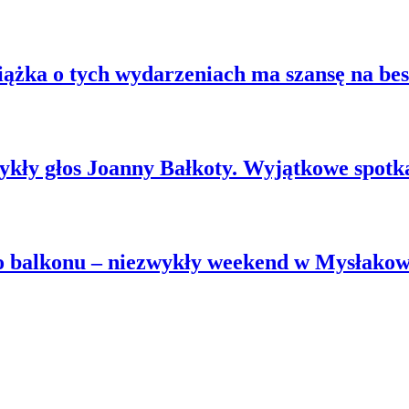
ążka o tych wydarzeniach ma szansę na best
zwykły głos Joanny Bałkoty. Wyjątkowe spot
go balkonu – niezwykły weekend w Mysłako