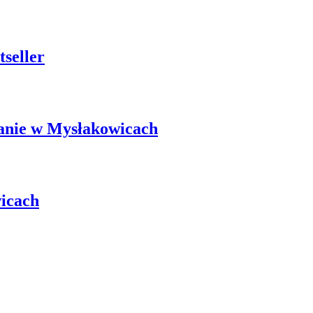
seller
kanie w Mysłakowicach
wicach