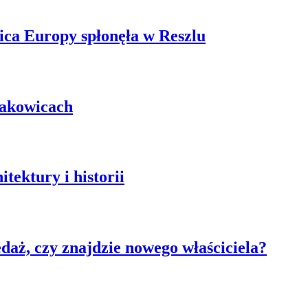
ica Europy spłonęła w Reszlu
łakowicach
tektury i historii
aż, czy znajdzie nowego właściciela?