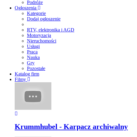
Podróże
Ogłoszenia
Kategorie
Dodaj ogłoszenie
RTV, elektronika i AGD
Motoryzacja
Nieruchomości
Usługi
Praca
Nauka
Gry
Pozostałe
Katalog firm
Filmy
Krummhubel - Karpacz archiwalny