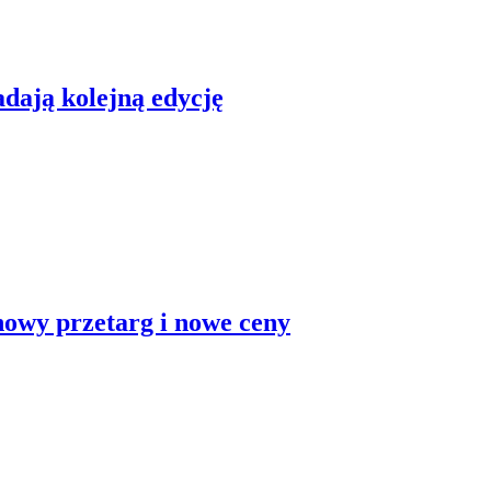
dają kolejną edycję
nowy przetarg i nowe ceny